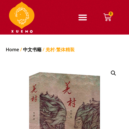
0
Home
/
中文书籍
/ 羌村-繁体精装