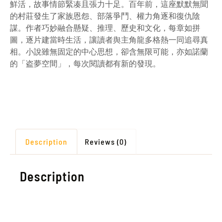
鮮活，故事情節緊凑且張力十足。百年前，這座默默無聞
的村莊發生了家族恩怨、部落爭鬥、權力角逐和復仇陰
謀。作者巧妙融合懸疑、推理、歷史和文化，每章如拼
圖，逐片建當時生活，讓讀者舆主角龍多格熱一同追尋真
相。小說雖無固定的中心思想，卻含無限可能，亦如諾蘭
的「盗夢空間」，每次閱讀都有新的發現。
Description
Reviews (0)
Description