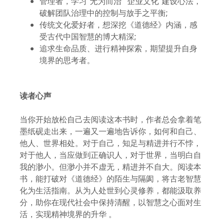
管理者，学习“无为而治”“企业文化”建设心法，
破解团队治理中的控制与放手之平衡;
传统文化爱好者，想深挖《道德经》内涵，感
受古代中国智慧的博大精深;
追求生命品质、进行精神探索，期望提升自身
境界的思考者。
读者心声
当你开始放松自己去阅读这本书时，作者总会拿着笔
墨纸砚走出来，一遍又一遍地告诉你，如何和自己、
他人、世界相处。对于自己，知足与精进并行不悖，
对于他人，当应做到正确识人，对于世界，当明白自
我的渺小。但渺小并不虚无，精进并不自大。阅读本
书，能打破对《道德经》的陌生与隔阂，将古老智慧
化为生活指南。从为人处世到心灵修养，都能汲取养
分，助你在现代社会中保持清醒，以智慧之心面对生
活，实现精神境界的升华 。