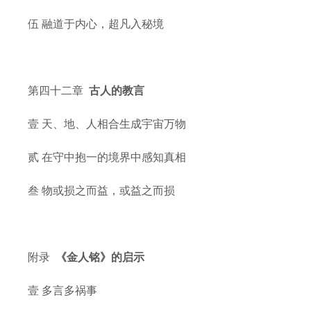
伍 融道于内心，超凡入秘境
第四十二章
古人的教言
壹 天、地、人相合生成宇宙万物
贰 在守中抱一的境界中感知真相
叁 物或损之而益，或益之而损
附录
《金人铭》的启示
壹 多言多祸事