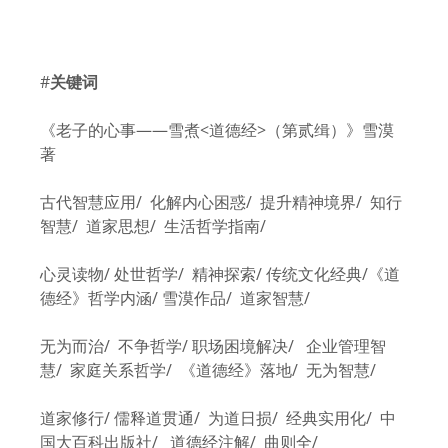
#
关键词
《老子的心事——雪煮<道德经>（第贰缉）》雪漠
著
古代智慧应用/ 化解内心困惑/ 提升精神境界/ 知行
智慧/ 道家思想/ 生活哲学指南/
心灵读物/ 处世哲学/ 精神探索/ 传统文化经典/《道
德经》哲学内涵/ 雪漠作品/ 道家智慧/
无为而治/ 不争哲学/ 职场困境解决/ 企业管理智
慧/ 家庭关系哲学/ 《道德经》落地/ 无为智慧/
道家修行/ 儒释道贯通/ 为道日损/ 经典实用化/ 中
国大百科出版社/ 道德经注解/ 曲则全/