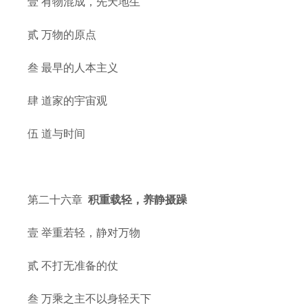
壹 有物混成，先天地生
贰 万物的原点
叁 最早的人本主义
肆 道家的宇宙观
伍 道与时间
第二十六章
积重载轻，养静摄躁
壹 举重若轻，静对万物
贰 不打无准备的仗
叁 万乘之主不以身轻天下