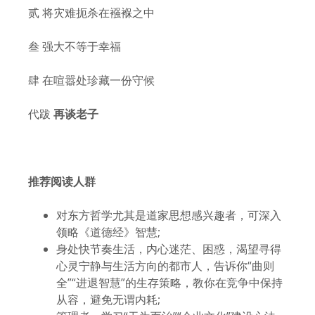
贰 将灾难扼杀在襁褓之中
叁 强大不等于幸福
肆 在喧嚣处珍藏一份守候
代跋
再谈老子
推荐阅读人群
对东方哲学尤其是道家思想感兴趣者，可深入
领略《道德经》智慧;
身处快节奏生活，内心迷茫、困惑，渴望寻得
心灵宁静与生活方向的都市人，告诉你“曲则
全”“进退智慧”的生存策略，教你在竞争中保持
从容，避免无谓内耗;