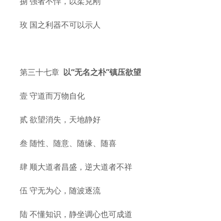
捌 强者不悍，以柔克刚
玫 国之利器不可以示人
第三十七章
以“无名之朴”镇压欲望
壹 守道而万物自化
贰 欲望消失，天地静好
叁 随性、随意、随缘、随喜
肆 顺大道者昌盛，逆大道者不祥
伍 守无为心，随波逐流
陆 不懂知识，静坐调心也可成道