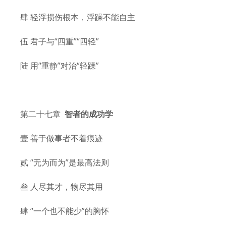
肆 轻浮损伤根本，浮躁不能自主
伍 君子与“四重”“四轻”
陆 用“重静”对治“轻躁”
第二十七章
智者的成功学
壹 善于做事者不着痕迹
贰 “无为而为”是最高法则
叁 人尽其才，物尽其用
肆 “一个也不能少”的胸怀