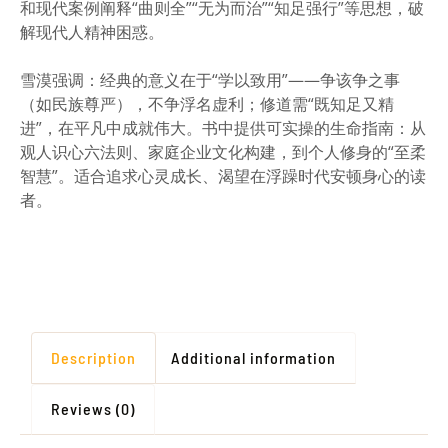
和现代案例阐释“曲则全”“无为而治”“知足强行”等思想，破
解现代人精神困惑。
雪漠强调：经典的意义在于“学以致用”——争该争之事
（如民族尊严），不争浮名虚利；修道需“既知足又精
进”，在平凡中成就伟大。书中提供可实操的生命指南：从
观人识心六法则、家庭企业文化构建，到个人修身的“至柔
智慧”。适合追求心灵成长、渴望在浮躁时代安顿身心的读
者。
Description
Additional information
Reviews (0)