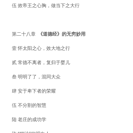
伍 效帝王之心胸，做当下之大行
第二十八章
《道德经》的无穷妙用
壹 怀太阳之心，效大地之行
贰 常德不离者，复归于婴儿
叁 明明了了，混同大众
肆 安于卑下者的荣耀
伍 不分割的智慧
陆 老庄的成功学