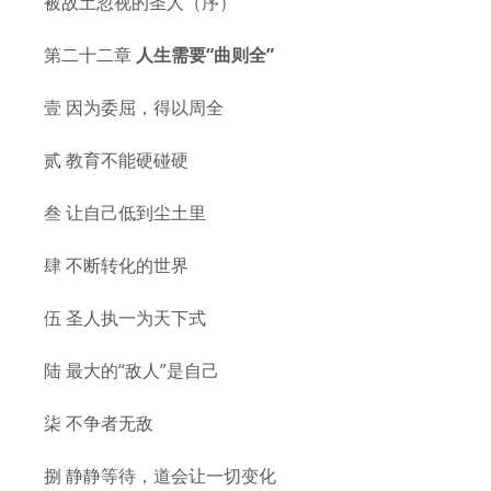
被故土忽视的圣人（序）
第二十二章
人生需要“曲则全”
壹 因为委屈，得以周全
贰 教育不能硬碰硬
叁 让自己低到尘土里
肆 不断转化的世界
伍 圣人执一为天下式
陆 最大的“敌人”是自己
柒 不争者无敌
捌 静静等待，道会让一切变化