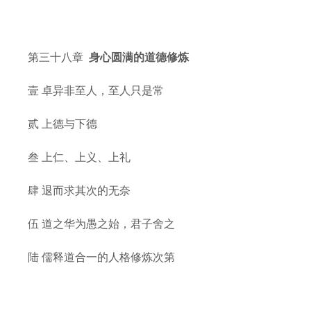
第三十八章
身心圆满的道德修炼
壹 卓异非至人，至人只是常
贰 上德与下德
叁 上仁、上义、上礼
肆 退而求其次的无奈
伍 道之华为愚之始，君子舍之
陆 儒释道合一的人格修炼次第