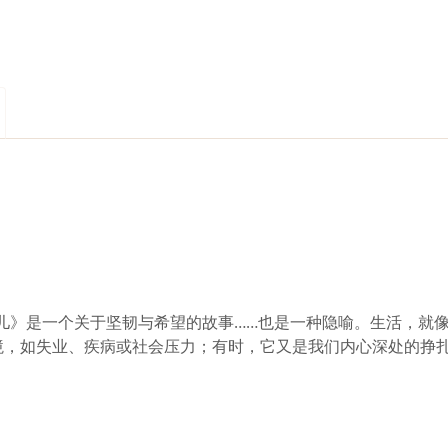
儿》是一个关于坚韧与希望的故事……也是一种隐喻。生活，就
境，如失业、疾病或社会压力；有时，它又是我们内心深处的挣