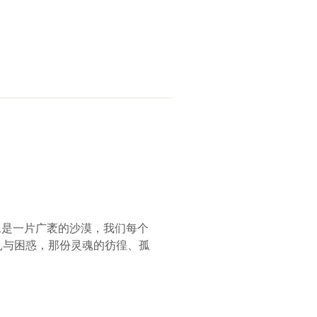
像是一片广袤的沙漠，我们每个
扎与困惑，那份灵魂的彷徨、孤