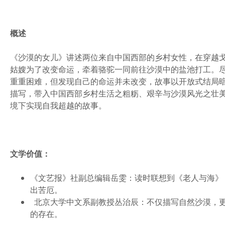
概述
《沙漠的女儿》讲述两位来自中国西部的乡村女性，在穿越戈
姑嫂为了改变命运，牵着骆驼一同前往沙漠中的盐池打工。
重重困难，但发现自己的命运并未改变，故事以开放式结局
描写，带入中国西部乡村生活之粗粝、艰辛与沙漠风光之壮
境下实现自我超越的故事。
文学价值：
《文艺报》社副总编辑岳雯：读时联想到《老人与海》
出苦厄。
北京大学中文系副教授丛治辰：不仅描写自然沙漠，更
的存在。