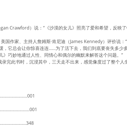
an Crawford）说：“《沙漠的女儿》照亮了爱和希望，反映
）：美国作家、主持人詹姆斯·肯尼迪（James Kennedy）评价
缓，它总会让你惊喜连连……为了活下去，我们到底要丧失多少
儿》巧妙地通过人性、同情心和偶尔的幽默来解答这个问题。”
）：当我录完此书时，沉浸其中，三天走不出来，感觉像度过了整个人
………………….001
…………………..001
……………………348