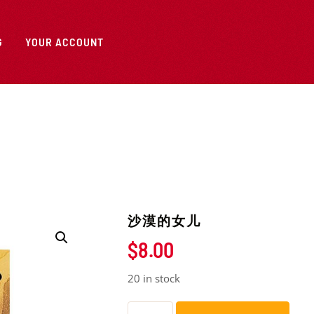
G
YOUR ACCOUNT
沙漠的女儿
$
8.00
20 in stock