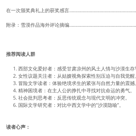
在一次颁奖典礼上的获奖感言…………………………………………………
附录：雪漠作品海外评论摘编……………………………………………………
推荐阅读人群
西部文化爱好者：感受甘肃凉州的风土人情与沙漠生存
女性议题关注者：从姑嫂视角探索性别压迫与自我觉醒
冒险文学读者：体验绝境求生的紧张与自然力量的震撼
精神困境者：在主人公的挣扎中寻找对抗命运的勇气。
社会批判思考者：反思传统观念与现代文明的冲突。
国际文学研究者：对比中西文学中的“沙漠隐喻”。
读者心声：