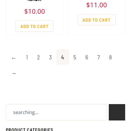
$
11.00
$
10.00
ADD TO CART
ADD TO CART
←
1
2
3
4
5
6
7
8
→
PRODUCT CATEGORIES